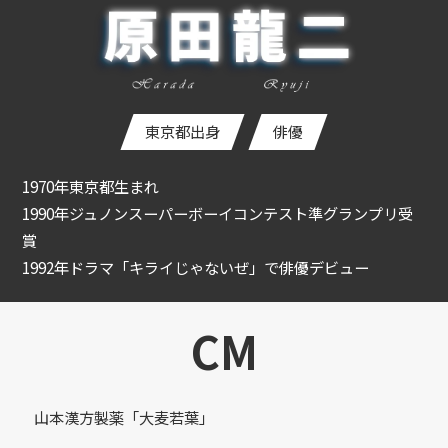
東京都出身
俳優
1970年東京都生まれ
1990年ジュノンスーパーボーイコンテスト準グランプリ受
賞
1992年ドラマ「キライじゃないぜ」で俳優デビュー
1996年映画『日本一短い「母」への手紙』で第19回日本ア
カデミー賞新人俳優賞受賞
CM
2003年～2010年ドラマ「水戸黄門」5代目「佐々木助三郎」
役でレギュラー出演
2004年～ドラマ「相棒」に「陣川公平」役で準レギュラー
山本漢方製薬「大麦若葉」
出演